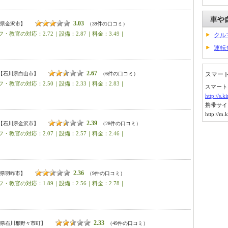
車や
3.03
県金沢市】
（39件の口コミ）
・教官の対応：2.72｜設備：2.87｜料金：3.49｜
クル
運転
2.67
【石川県白山市】
（6件の口コミ）
スマー
・教官の対応：2.50｜設備：2.33｜料金：2.83｜
スマート
http://s.
携帯サイ
http://m.
2.39
【石川県金沢市】
（28件の口コミ）
・教官の対応：2.07｜設備：2.57｜料金：2.46｜
2.36
県羽咋市】
（9件の口コミ）
・教官の対応：1.89｜設備：2.56｜料金：2.78｜
2.33
県石川郡野々市町】
（49件の口コミ）