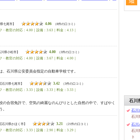
3位
4.06
県七尾市】
（8件の口コミ）
・教官の対応：4.00｜設備：3.63｜料金：4.13｜
4.00
石川県小松市】
（3件の口コミ）
・教官の対応：4.00｜設備：3.67｜料金：4.00｜
は、石川県公安委員会指定の自動車学校です。
3.42
【石川県七尾市】
（3件の口コミ）
・教官の対応：3.33｜設備：3.33｜料金：3.33｜
石川
校の合宿免許で、空気の綺麗なのんびりとした自然の中で、すばやく
う。
石川
石川
3.21
【石川県かほく市】
（21件の口コミ）
石川
・教官の対応：3.33｜設備：2.90｜料金：3.29｜
石川
ト