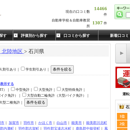
14466
現在の口コミ数
件
自動車学校＆自動車教習
1307
件
所
探す
評価別から探す
口コミから探す
新着口コミ
・北陸地区
> 石川県
人割引あり｜
学生割引あり｜
て表示する
MT）｜
中型免許｜
大型免許｜
大型特殊免許｜
運転
バイク免許）｜
大型自動二輪免許（大型バイク免許）｜
大型二種免許｜
石
1位
洲市
｜
加賀市
｜
羽咋市
｜
かほく市
｜
白山市
｜
能美市
｜
能美郡川北町
2位
郡内灘町
｜
羽咋郡志賀町
｜
羽咋郡宝達志水町
｜
鹿島郡中能登町
｜
鳳