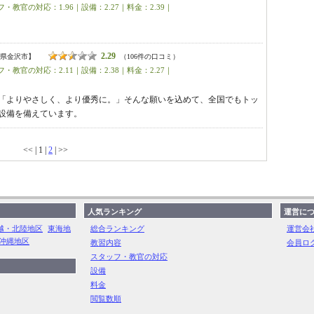
・教官の対応：1.96｜設備：2.27｜料金：2.39｜
2.29
県金沢市】
（106件の口コミ）
・教官の対応：2.11｜設備：2.38｜料金：2.27｜
「よりやさしく、より優秀に。」そんな願いを込めて、全国でもトッ
設備を備えています。
<< | 1 |
2
| >>
人気ランキング
運営に
越・北陸地区
東海地
総合ランキング
運営会
沖縄地区
教習内容
会員ロ
スタッフ・教官の対応
設備
料金
閲覧数順