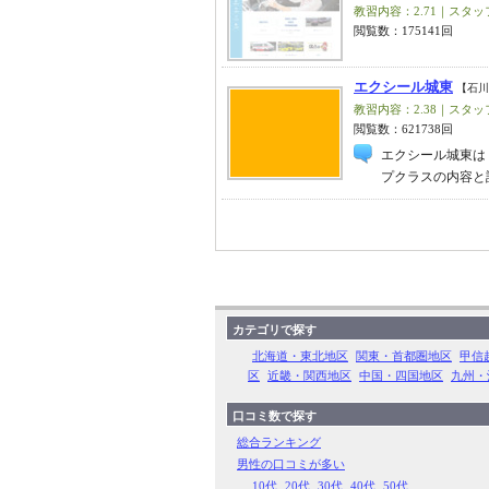
教習内容：2.71｜スタッフ
閲覧数：175141回
エクシール城東
【石川
教習内容：2.38｜スタッフ
閲覧数：621738回
エクシール城東は
プクラスの内容と
カテゴリで探す
北海道・東北地区
関東・首都圏地区
甲信
区
近畿・関西地区
中国・四国地区
九州・
口コミ数で探す
総合ランキング
男性の口コミが多い
10代
20代
30代
40代
50代