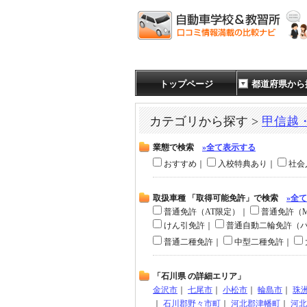
トップページ
都道府県から
カテゴリから探す >
甲信越
業態で検索
»全て表示する
おすすめ｜
入校特典あり｜
社会
取扱車種 「取得可能免許」で検索
»全
普通免許（AT限定）｜
普通免許（
けん引免許｜
普通自動二輪免許（
普通二種免許｜
中型二種免許｜
「石川県 の詳細エリア」
金沢市
｜
七尾市
｜
小松市
｜
輪島市
｜
珠
｜
石川郡野々市町
｜
河北郡津幡町
｜
河北