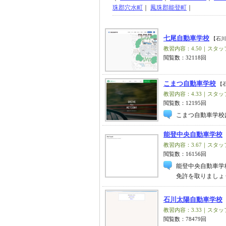
珠郡穴水町
｜
鳳珠郡能登町
｜
七尾自動車学校
【石川
教習内容：4.50｜スタッフ
閲覧数：32118回
こまつ自動車学校
【
教習内容：4.33｜スタッフ
閲覧数：12195回
こまつ自動車学校
能登中央自動車学校
教習内容：3.67｜スタッフ
閲覧数：16156回
能登中央自動車学
免許を取りましょ
石川太陽自動車学校
教習内容：3.33｜スタッフ
閲覧数：78479回