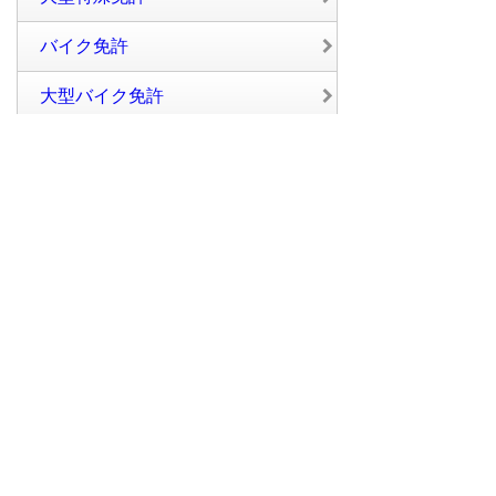
バイク免許
大型バイク免許
普通二種免許
中型二種免許
大型二種免許
評価別から探す
総合ランキング
教習内容順
スタッフ・教官の対応順