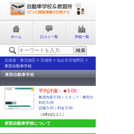
ホーム
口コミ一覧
学校一覧
北海道・東北地区
>
宮城県
>
仙台市宮城野区
>
東部自動車学校
東部自動車学校
平均評価：★5.00
教習内容:5.00｜スタッフ・教官の
対応:5.00
設備:5.00｜料金:5.00
（1件の口コミ）
東部自動車学校について