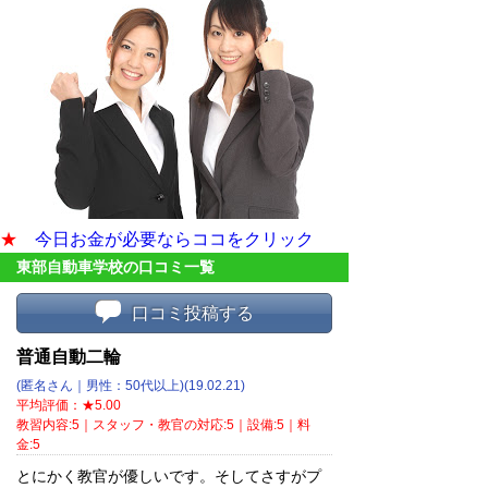
★
今日お金が必要ならココをクリック
東部自動車学校の口コミ一覧
口コミ投稿する
普通自動二輪
(匿名さん｜男性：50代以上)(19.02.21)
平均評価：★5.00
教習内容:5｜スタッフ・教官の対応:5｜設備:5｜料
金:5
とにかく教官が優しいです。そしてさすがプ