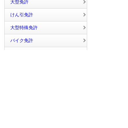
大型免許
けん引免許
大型特殊免許
バイク免許
大型バイク免許
普通二種免許
中型二種免許
大型二種免許
評価別から探す
総合ランキング