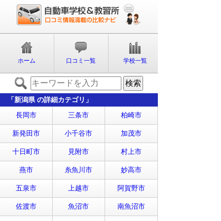
ホーム
口コミ一覧
学校一覧
「新潟県 の詳細カテゴリ」
長岡市
三条市
柏崎市
新発田市
小千谷市
加茂市
十日町市
見附市
村上市
燕市
糸魚川市
妙高市
五泉市
上越市
阿賀野市
佐渡市
魚沼市
南魚沼市