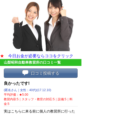
★
今日お金が必要ならココをクリック
山梨昭和自動車教習所の口コミ一覧
口コミ投稿する
良かったです!
(匿名さん｜女性：40代)(17.12.10)
平均評価：★5.00
教習内容:5｜スタッフ・教官の対応:5｜設備:5｜料
金:5
実はこちらに来る前に個人の教習所に行った