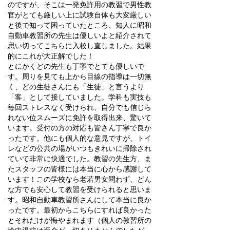
のですが、そこは一発免許用の教習で男性教
官がとても厳しい上に試験自体も大変厳しい
と後で知って困っていたところ、知人に昭和
自動車教習所の先生は優しいよと紹介されて
思い切ってこちらに入校し直しました。結果
的にこれが大正解でした！
とにかくどの先生も丁寧でとても優しいで
す。周りを見ても上から目線の指導は一切無
く、どの生徒さんにも「生徒」と言うより
「客」として接していました。学科も実技も
毎回ストレスなく受けられ、自分でも信じら
れない位スムーズに免許を取得出来、驚いて
います。受付の方の対応も皆さん丁寧で良か
ったです。他にも個人的な意見ですが、トイ
レなどの公共の場がいつもきれいに掃除され
ていて非常に快適でした。教習の先生方、ま
たスタッフの皆様には本当に心から感謝して
います！この学校なら老若男女問わず、どん
な方でも安心して教習を受けられると思いま
す。昭和自動車教習所さんにして本当に良か
ったです。最初からこちらにすれば良かった
とそれだけが悔やまれます（個人の教習所の