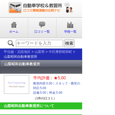
ホーム
口コミ一覧
学校一覧
甲信越・北陸地区
>
山梨県
>
中巨摩郡昭和町
>
山梨昭和自動車教習所
山梨昭和自動車教習所
平均評価：★5.00
教習内容:5.00｜スタッフ・教官の
対応:5.00
設備:5.00｜料金:5.00
（1件の口コミ）
山梨昭和自動車教習所について