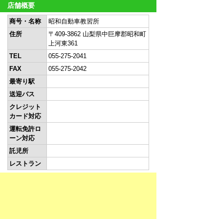
店舗概要
商号・名称
昭和自動車教習所
住所
〒409-3862 山梨県中巨摩郡昭和町
上河東361
TEL
055-275-2041
FAX
055-275-2042
最寄り駅
送迎バス
クレジット
カード対応
運転免許ロ
ーン対応
託児所
レストラン